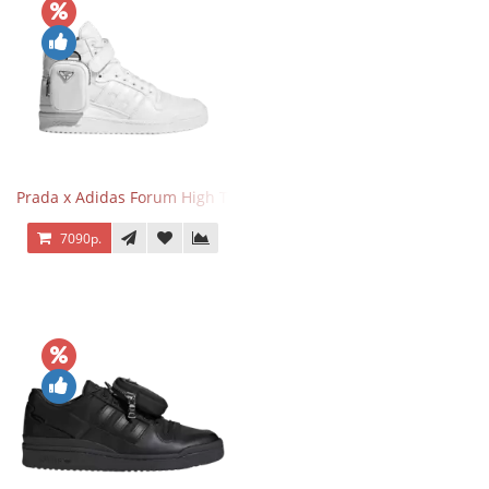
Prada x Adidas Forum High Triple White
7090р.