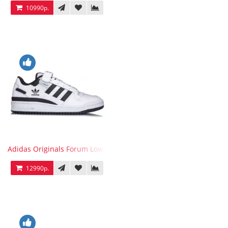
10990р.
Adidas Originals Forum Low WB White Black
12990р.