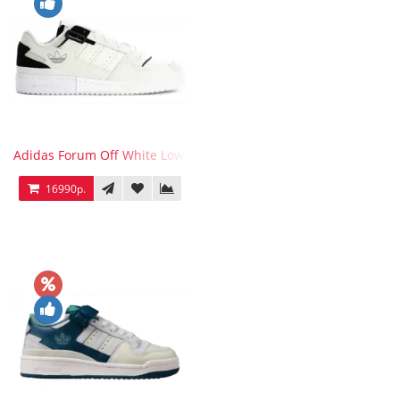
Adidas Forum Off White Low White Black
16990р.