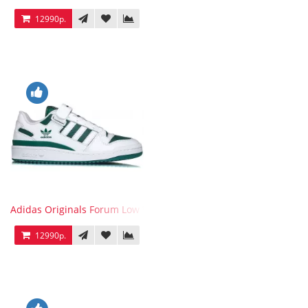
12990р.
Adidas Originals Forum Low WB White Green
12990р.