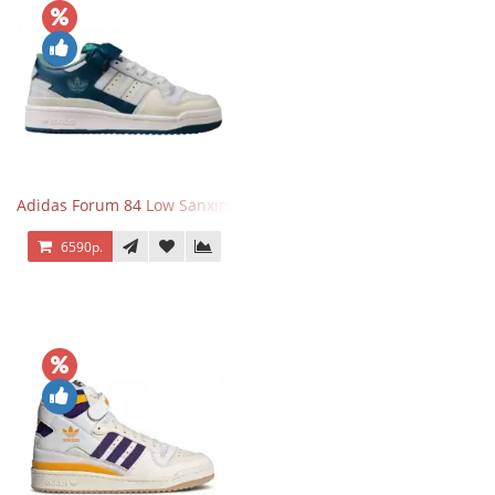
Adidas Forum 84 Low Sanxingdui
6590р.