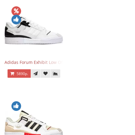
Adidas Forum Exhibit Low Off White Black
5890р.