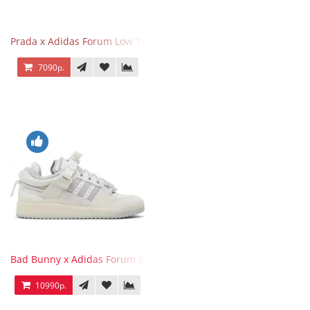
Prada x Adidas Forum Low Triple White
7090р.
Bad Bunny x Adidas Forum Buckle Low Last
10990р.