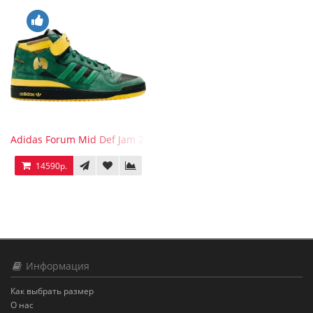
Adidas Forum Mid Def Jam 25th Anniversary
14590р.
Информация
Как выбрать размер
О нас