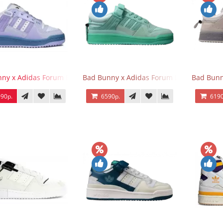
ny x Adidas Forum Buckle Low Purple Blue
Bad Bunny x Adidas Forum Buckle Low Mi
Bad Bunn
90р.
6590р.
6190