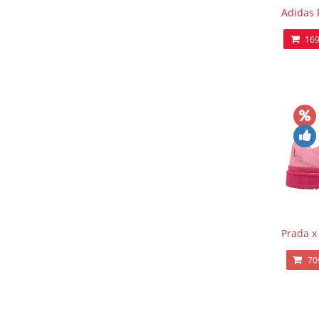
Adidas 
169
Prada x
70