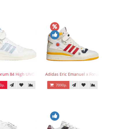
 Gold
orum 84 High UNC White Blue
Adidas Eric Emanuel x Forum 84 High Mcdo
0р.
7090р.