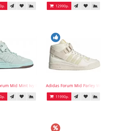
0р.
12990р.
orum Mid Mint Ivy Park
Adidas Forum Mid Parley Wonder White
0р.
11990р.