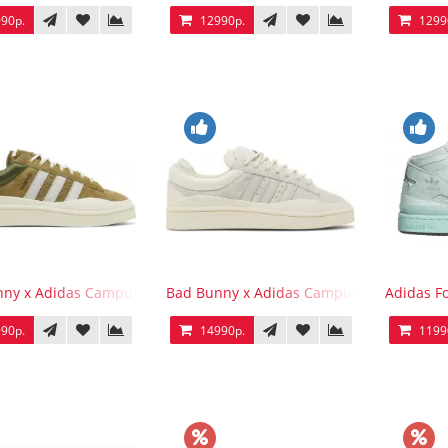
90р.
12990р.
1299
ny x Adidas Campus Wild Moss
Bad Bunny x Adidas Campus Light
Adidas F
90р.
14990р.
1199