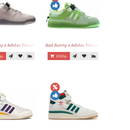
nt Blue
y x Adidas Forum Buckle Low Gray
Bad Bunny x Adidas Forum Buckle Low Fluo
р.
6590р.