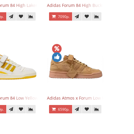
orum 84 High Lakers
Adidas Forum 84 High Bucks
р.
7090р.
orum 84 Low Yellow
Adidas Atmos x Forum Low Wheat Dark Br
р.
6590р.