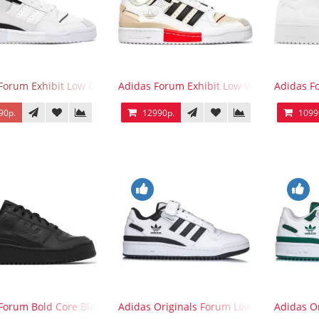
Forum Exhibit Low Off White Black
Adidas Forum Exhibit Low White Vivid Red
Adidas F
90р.
12990р.
1099
Forum Bold Core Black
Adidas Originals Forum Low WB White Bla
Adidas O