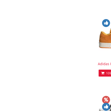
Adidas 
109