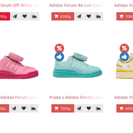
Forum Off White Low White Black
Adidas Forum 84 Low Sanxingdui
Adidas F
90р.
6590р.
7090
 Adidas Forum Low Triple Pink
Prada x Adidas Forum Low Triple Mint
Adidas F
90р.
7090р.
6690