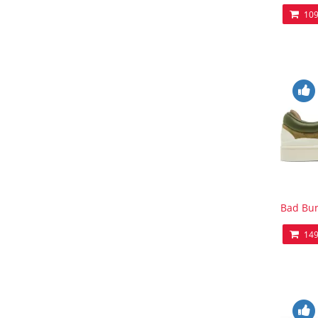
109
Bad Bun
149