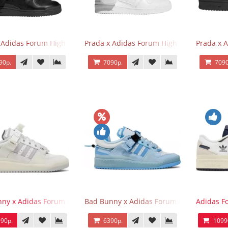
 Adidas Forum High Triple Black
Prada x Adidas Forum High Triple White
Prada x 
90р.
7090р.
7090
ny x Adidas Forum Buckle Low Last
Bad Bunny x Adidas Forum Buckle Low Blu
Adidas F
90р.
6390р.
1099