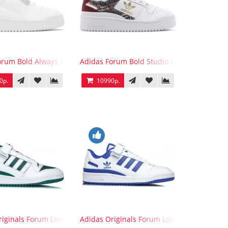
orum Bold Always Original
Adidas Forum Bold Studio London Checker
0р.
10990р.
ck
riginals Forum Low WB White Green
Adidas Originals Forum Low WB White Blue