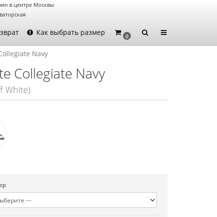
зин в центре Москвы
ваторская
зврат
Как выбрать размер
0
Collegiate Navy
e Collegiate Navy
f White)
ер