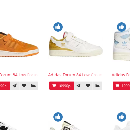
Forum 84 Low Focus Orange
Adidas Forum 84 Low Cream White Victory
Adidas F
90р.
10990р.
1099