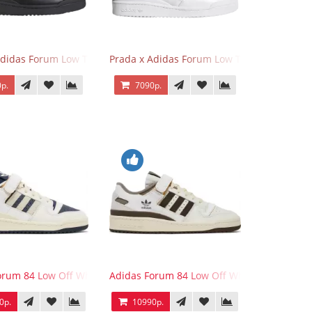
Adidas Forum Low Triple Black
Prada x Adidas Forum Low Triple White
р.
7090р.
e Tint
orum 84 Low Off White Collegiate Navy
Adidas Forum 84 Low Off White Brown
0р.
10990р.