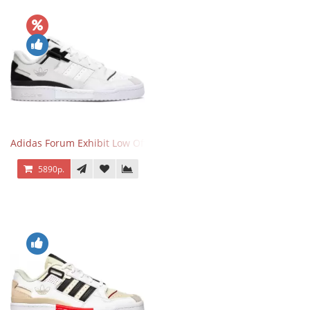
Adidas Forum Exhibit Low Off White Black
5890р.