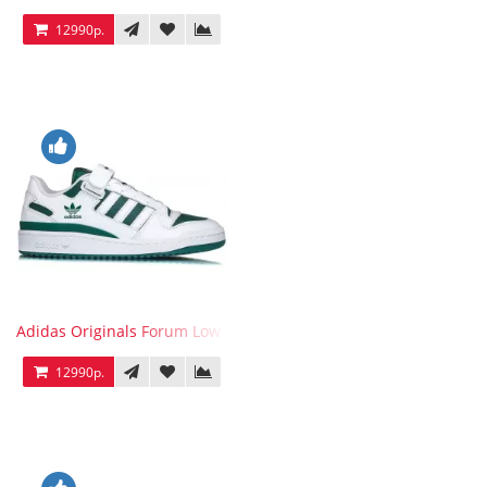
12990р.
Adidas Originals Forum Low WB White Green
12990р.