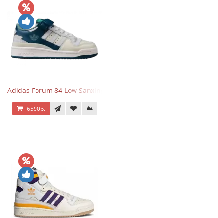
Adidas Forum 84 Low Sanxingdui
6590р.