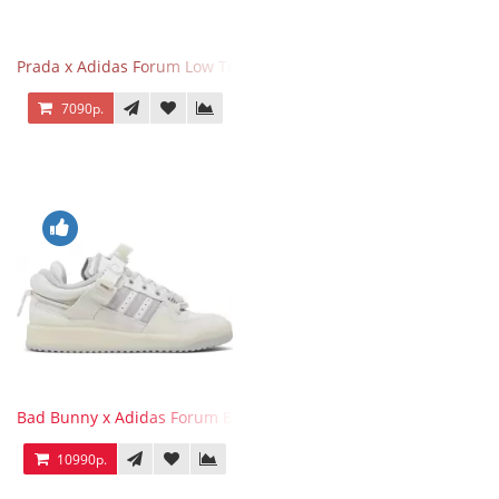
Prada x Adidas Forum Low Triple White
7090р.
Bad Bunny x Adidas Forum Buckle Low Last
10990р.