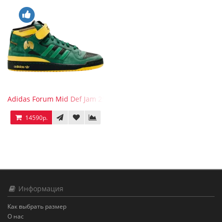
Adidas Forum Mid Def Jam 25th Anniversary
14590р.
Информация
Как выбрать размер
О нас