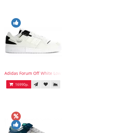
Adidas Forum Off White Low White Black
16990р.