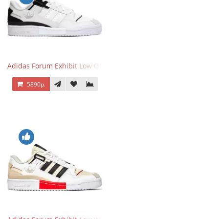
Adidas Forum Exhibit Low Off White Black
5890р.