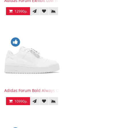
Adidas Forum Exhibit Low White Vivid Red
12990р.
Adidas Forum Bold Always Original
10990р.