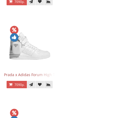
7090р.
Prada x Adidas Forum High Triple White
7090р.