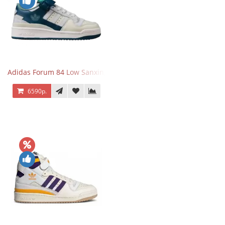
Adidas Forum 84 Low Sanxingdui
6590р.