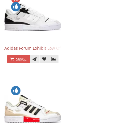
Adidas Forum Exhibit Low Off White Black
5890р.