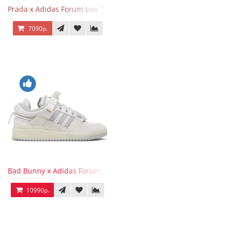
Prada x Adidas Forum Low Triple White
7090р.
Bad Bunny x Adidas Forum Buckle Low Last
10990р.