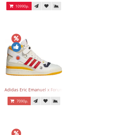
10990р.
Adidas Eric Emanuel x Forum 84 High Mcdonald’s
7090р.