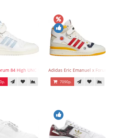
 Gold
orum 84 High UNC White Blue
Adidas Eric Emanuel x Forum 84 High Mcdo
0р.
7090р.