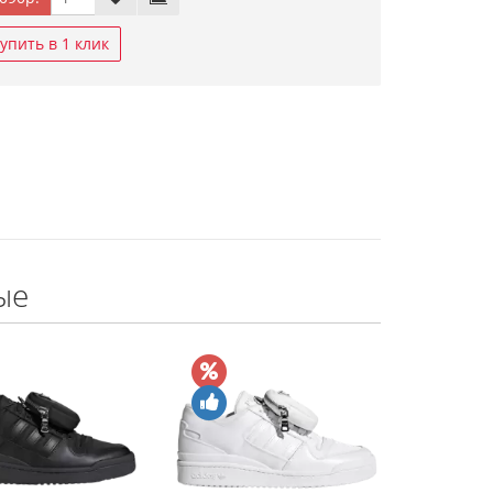
упить в 1 клик
ые