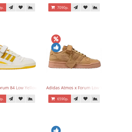
р.
7090р.
orum 84 Low Yellow
Adidas Atmos x Forum Low Wheat Dark Br
р.
6590р.