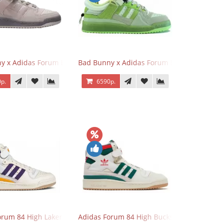
nt Blue
y x Adidas Forum Buckle Low Gray
Bad Bunny x Adidas Forum Buckle Low Fluo
р.
6590р.
orum 84 High Lakers
Adidas Forum 84 High Bucks