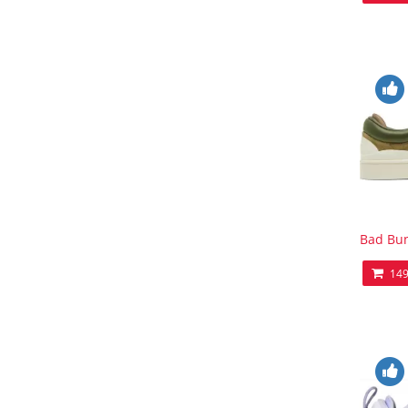
Bad Bun
149