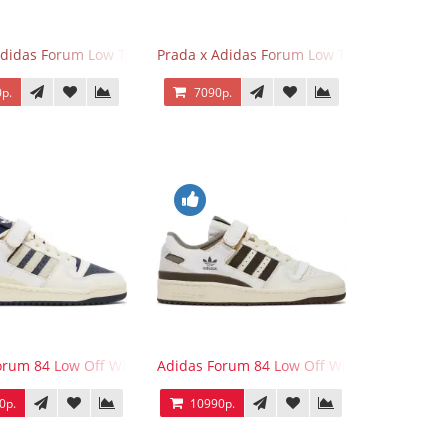
Adidas Forum Low Triple Black
Prada x Adidas Forum Low Triple White
р.
7090р.
e Tint
orum 84 Low Off White Collegiate Navy
Adidas Forum 84 Low Off White Brown
0р.
10990р.