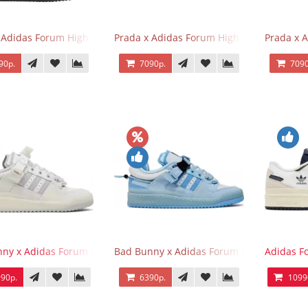
 Adidas Forum High Triple Black
Prada x Adidas Forum High Triple White
Prada x 
90р.
7090р.
7090
ny x Adidas Forum Buckle Low Last
Bad Bunny x Adidas Forum Buckle Low Blu
Adidas F
90р.
6390р.
1099