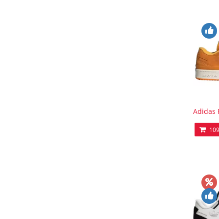
Adidas 
109