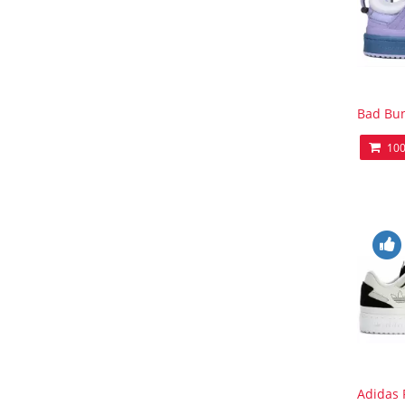
Bad Bun
100
Adidas 