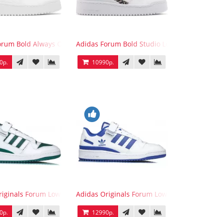
orum Bold Always Original
Adidas Forum Bold Studio London Checker
0р.
10990р.
ck
riginals Forum Low WB White Green
Adidas Originals Forum Low WB White Blue
0р.
12990р.