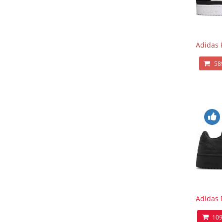
Adidas 
58
Adidas 
109