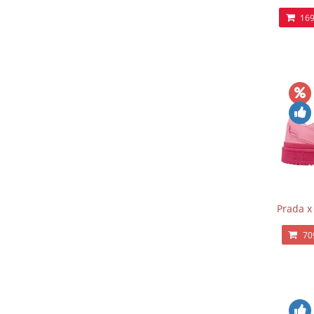
169
Prada x
70