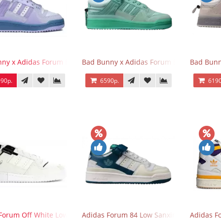
ny x Adidas Forum Buckle Low Purple Blue
Bad Bunny x Adidas Forum Buckle Low Mi
Bad Bunn
90р.
6590р.
6190
Forum Off White Low White Black
Adidas Forum 84 Low Sanxingdui
Adidas F