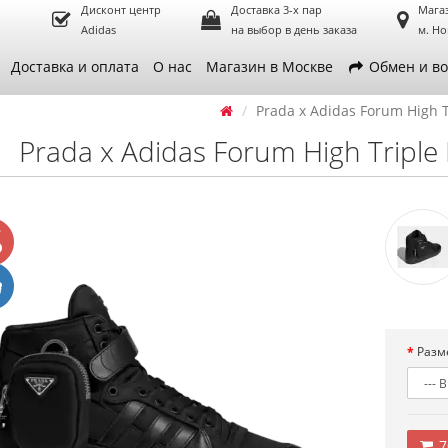
Дисконт центр
Доставка 3-х пар
Мага
Adidas
на выбор в день заказа
м. Но
Доставка и оплата
О нас
Магазин в Москве
Обмен и во
Prada x Adidas Forum High T
Prada x Adidas Forum High Triple 
Разм
7