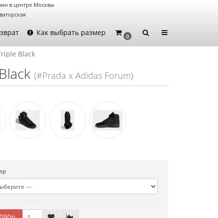
зин в центре Москвы
ваторская
зврат
Как выбрать размер
0
riple Black
Black
(#Prada x Adidas Forum)
ер
090р.