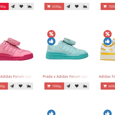
90р.
6590р.
7090
 Adidas Forum Low Triple Pink
Prada x Adidas Forum Low Triple Mint
Adidas F
90р.
7090р.
6690