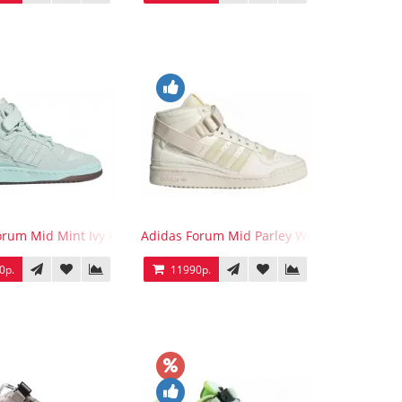
orum Mid Mint Ivy Park
Adidas Forum Mid Parley Wonder White
0р.
11990р.