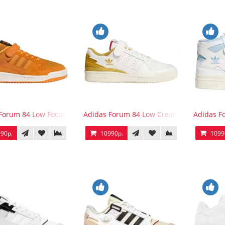
Forum 84 Low Focus Orange
Adidas Forum 84 Low Cream White Victory
Adidas F
90р.
10990р.
1099