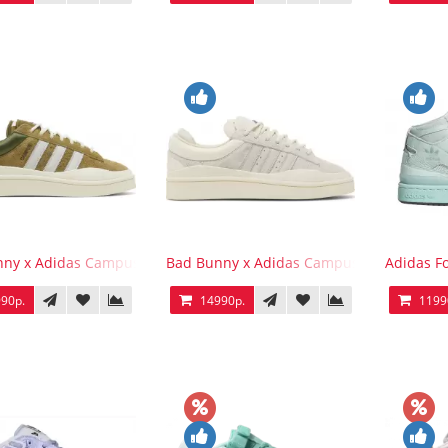
ny x Adidas Campus Wild Moss
Bad Bunny x Adidas Campus Light
Adidas F
90р.
14990р.
1199