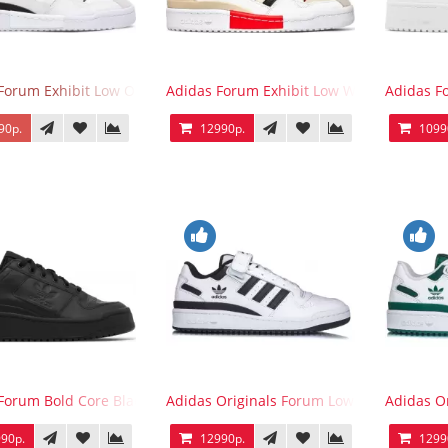
Forum Exhibit Low Off White Black
Adidas Forum Exhibit Low White Vivid Red
Adidas F
90р.
12990р.
1099
Forum Bold Core Black
Adidas Originals Forum Low WB White Bla
Adidas O
90р.
12990р.
1299