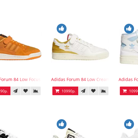
Forum 84 Low Focus Orange
Adidas Forum 84 Low Cream White Victory
Adidas F
90р.
10990р.
1099