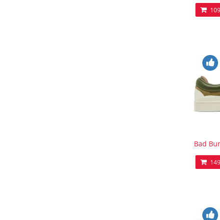
109
Bad Bun
149