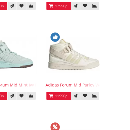
0р.
12990р.
orum Mid Mint Ivy Park
Adidas Forum Mid Parley Wonder White
0р.
11990р.