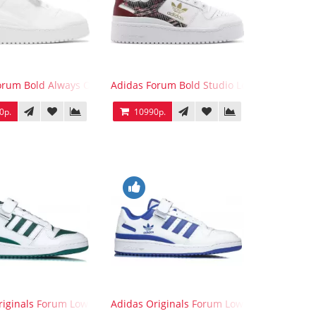
orum Bold Always Original
Adidas Forum Bold Studio London Checker
0р.
10990р.
ck
riginals Forum Low WB White Green
Adidas Originals Forum Low WB White Blue