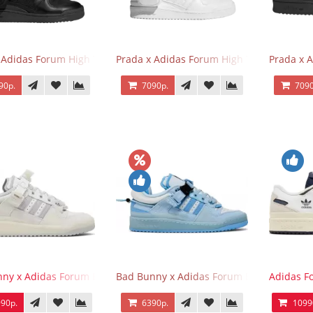
 Adidas Forum High Triple Black
Prada x Adidas Forum High Triple White
Prada x 
90р.
7090р.
7090
ny x Adidas Forum Buckle Low Last
Bad Bunny x Adidas Forum Buckle Low Blu
Adidas F
90р.
6390р.
1099