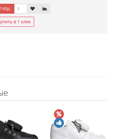
190р.
упить в 1 клик
ые