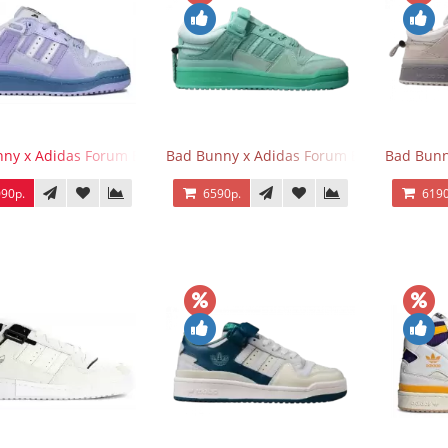
ny x Adidas Forum Buckle Low Purple Blue
Bad Bunny x Adidas Forum Buckle Low Mi
Bad Bunn
90р.
6590р.
6190