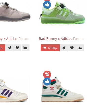
nt Blue
y x Adidas Forum Buckle Low Gray
Bad Bunny x Adidas Forum Buckle Low Fluo
р.
6590р.