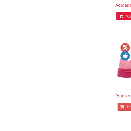
Adidas 
169
Prada x
70