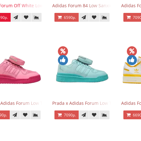
Forum Off White Low White Black
Adidas Forum 84 Low Sanxingdui
Adidas F
90р.
6590р.
7090
 Adidas Forum Low Triple Pink
Prada x Adidas Forum Low Triple Mint
Adidas F
90р.
7090р.
6690