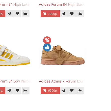
orum 84 High Lakers
Adidas Forum 84 High Bucks
р.
7090р.
orum 84 Low Yellow
Adidas Atmos x Forum Low Wheat Dark Br
р.
6590р.