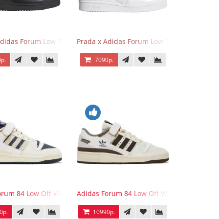
Adidas Forum Low Triple Black
Prada x Adidas Forum Low Triple White
р.
7090р.
e Tint
orum 84 Low Off White Collegiate Navy
Adidas Forum 84 Low Off White Brown
0р.
10990р.