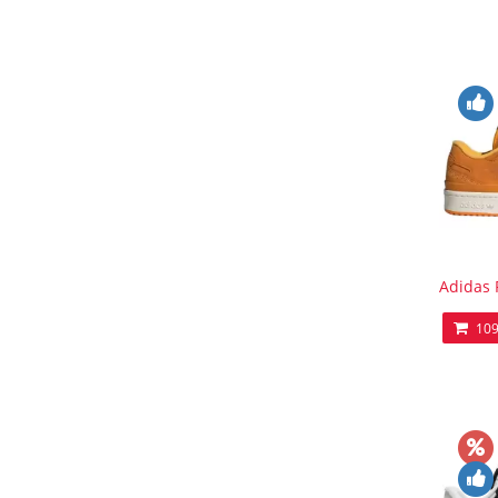
Adidas 
109