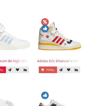
 Gold
orum 84 High UNC White Blue
Adidas Eric Emanuel x Forum 84 High Mcdo
0р.
7090р.