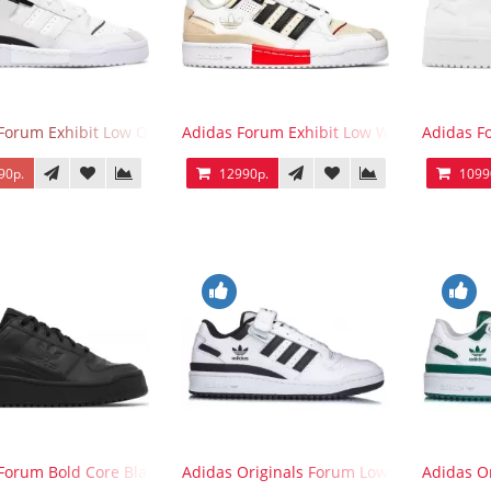
Forum Exhibit Low Off White Black
Adidas Forum Exhibit Low White Vivid Red
Adidas F
90р.
12990р.
1099
Forum Bold Core Black
Adidas Originals Forum Low WB White Bla
Adidas O