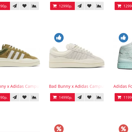
90р.
12990р.
1299
ny x Adidas Campus Wild Moss
Bad Bunny x Adidas Campus Light
Adidas F
90р.
14990р.
1199