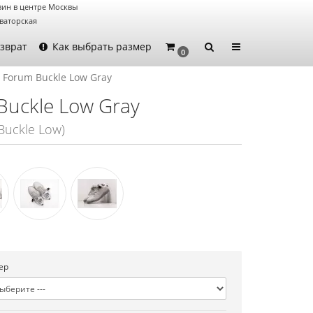
зин в центре Москвы
ваторская
зврат
Как выбрать размер
0
 Forum Buckle Low Gray
Buckle Low Gray
Buckle Low)
ер