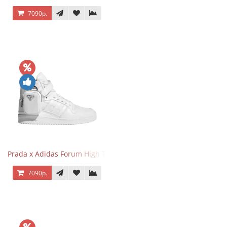
7090р.
Prada x Adidas Forum High Triple White
7090р.