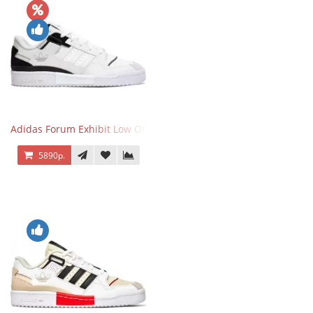
Adidas Forum Exhibit Low Off White Black
5890р.