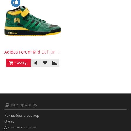
Adidas Forum Mid Def Jam 25th Anniversary
14590р.
Информация
Как выбрать размер
О нас
Доставка и оплата