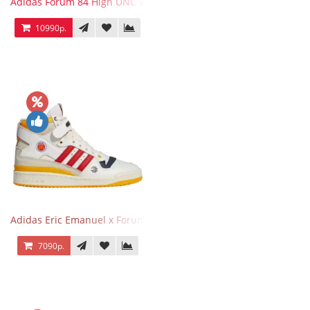
Adidas Forum 84 High UNC White Blue
10990р.
Adidas Eric Emanuel x Forum 84 High Mcdonald’s
7090р.