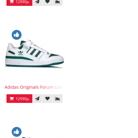
12990р.
Adidas Originals Forum Low WB White Green
12990р.