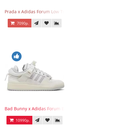
Prada x Adidas Forum Low Triple White
7090р.
Bad Bunny x Adidas Forum Buckle Low Last
10990р.