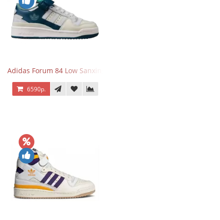
Adidas Forum 84 Low Sanxingdui
6590р.