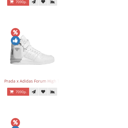
7090р.
Prada x Adidas Forum High Triple White
7090р.