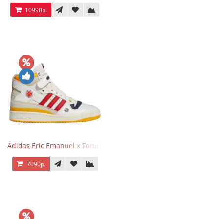
10990р.
Adidas Eric Emanuel x Forum 84 High Mcdonald’s
7090р.