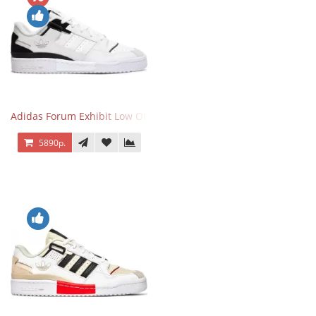
Adidas Forum Exhibit Low Off White Black
5890р.