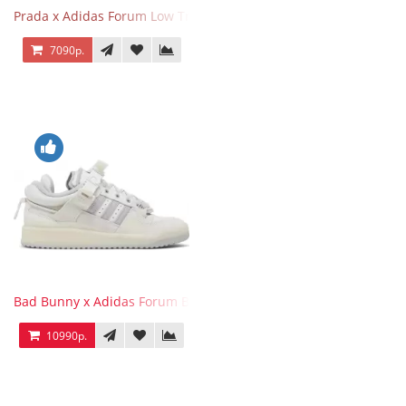
Prada x Adidas Forum Low Triple White
7090р.
Bad Bunny x Adidas Forum Buckle Low Last
10990р.