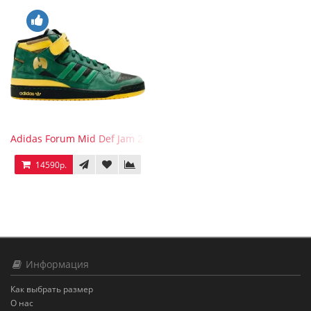
Adidas Forum Mid Def Jam 25th Anniversary
14590р.
Информация
Как выбрать размер
О нас