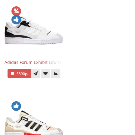
Adidas Forum Exhibit Low Off White Black
5890р.