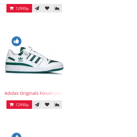
12990р.
Adidas Originals Forum Low WB White Green
12990р.