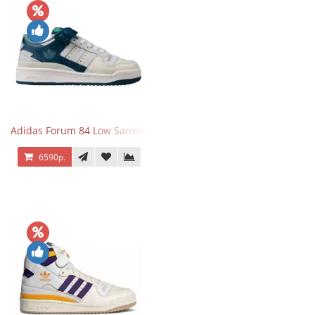
Adidas Forum 84 Low Sanxingdui
6590р.