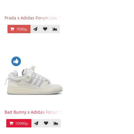
Prada x Adidas Forum Low Triple White
7090р.
Bad Bunny x Adidas Forum Buckle Low Last
10990р.