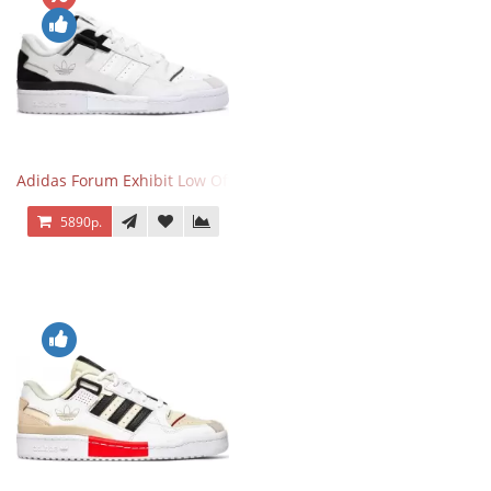
Adidas Forum Exhibit Low Off White Black
5890р.