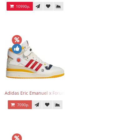
10990р.
Adidas Eric Emanuel x Forum 84 High Mcdonald’s
7090р.