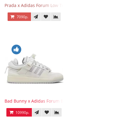
Prada x Adidas Forum Low Triple White
7090р.
Bad Bunny x Adidas Forum Buckle Low Last
10990р.