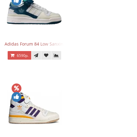
Adidas Forum 84 Low Sanxingdui
6590р.