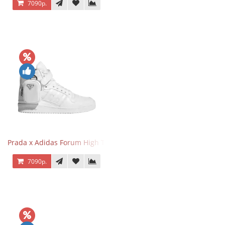
7090р.
Prada x Adidas Forum High Triple White
7090р.