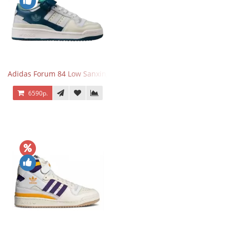
Adidas Forum 84 Low Sanxingdui
6590р.