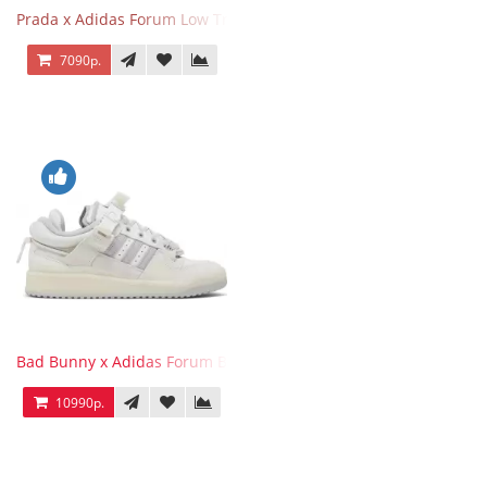
Prada x Adidas Forum Low Triple White
7090р.
Bad Bunny x Adidas Forum Buckle Low Last
10990р.