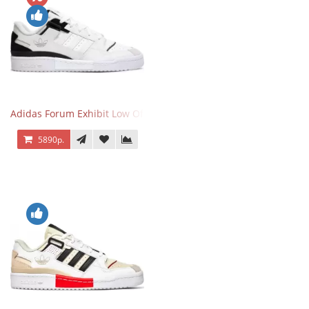
Adidas Forum Exhibit Low Off White Black
5890р.