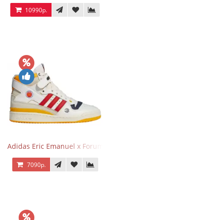
10990р.
Adidas Eric Emanuel x Forum 84 High Mcdonald’s
7090р.