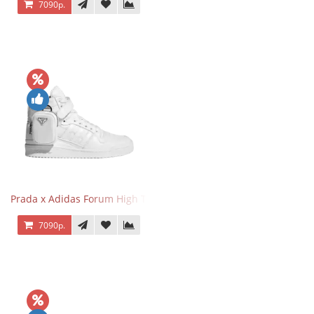
7090р.
Prada x Adidas Forum High Triple White
7090р.