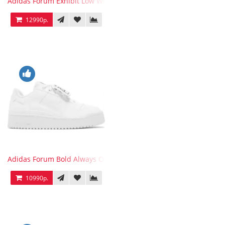
Adidas Forum Exhibit Low White Vivid Red
12990р.
Adidas Forum Bold Always Original
10990р.