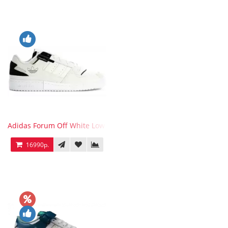
Adidas Forum Off White Low White Black
16990р.