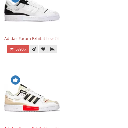
Adidas Forum Exhibit Low Off White Black
5890р.