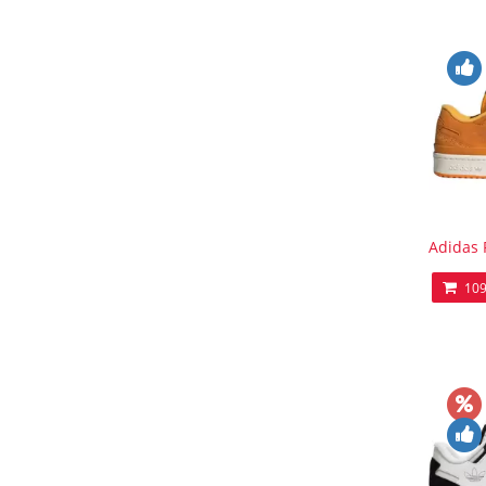
Adidas 
109