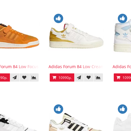
Forum 84 Low Focus Orange
Adidas Forum 84 Low Cream White Victory
Adidas F
90р.
10990р.
1099