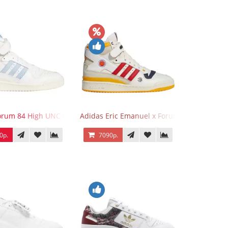
 Gold
orum 84 High UNC White Blue
Adidas Eric Emanuel x Forum 84 High Mcdo
0р.
7090р.