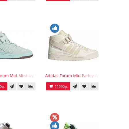
orum Mid Mint Ivy Park
Adidas Forum Mid Parley Wonder White
0р.
11990р.