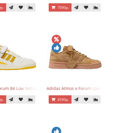
р.
7090р.
orum 84 Low Yellow
Adidas Atmos x Forum Low Wheat Dark Br
р.
6590р.