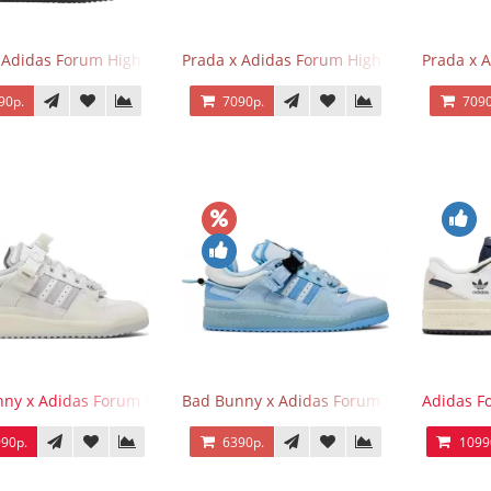
 Adidas Forum High Triple Black
Prada x Adidas Forum High Triple White
Prada x 
90р.
7090р.
7090
ny x Adidas Forum Buckle Low Last
Bad Bunny x Adidas Forum Buckle Low Blu
Adidas F
90р.
6390р.
1099