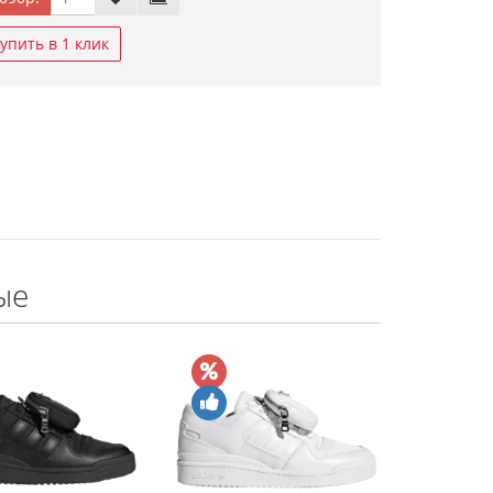
упить в 1 клик
ые