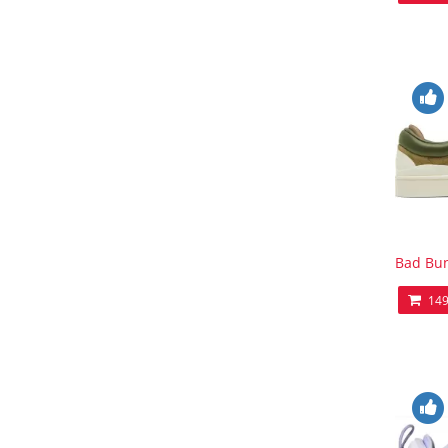
Bad Bun
149