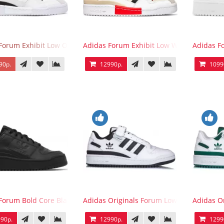
Forum Exhibit Low Off White Black
Adidas Forum Exhibit Low White Vivid Red
Adidas F
90р.
12990р.
1099
Forum Bold Core Black
Adidas Originals Forum Low WB White Bla
Adidas O
90р.
12990р.
1299