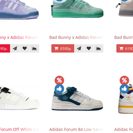
ny x Adidas Forum Buckle Low Purple Blue
Bad Bunny x Adidas Forum Buckle Low Mi
Bad Bunn
90р.
6590р.
6190
Forum Off White Low White Black
Adidas Forum 84 Low Sanxingdui
Adidas F