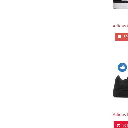
Adidas 
58
Adidas 
109