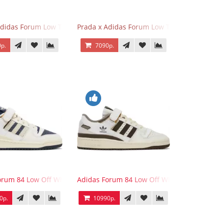
Adidas Forum Low Triple Black
Prada x Adidas Forum Low Triple White
р.
7090р.
e Tint
orum 84 Low Off White Collegiate Navy
Adidas Forum 84 Low Off White Brown
0р.
10990р.