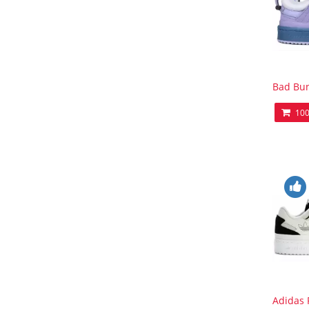
Bad Bun
100
Adidas 