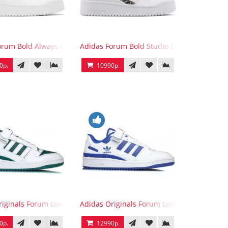
orum Bold Always Original
Adidas Forum Bold Studio London Checker
0р.
10990р.
ck
riginals Forum Low WB White Green
Adidas Originals Forum Low WB White Blue
0р.
12990р.