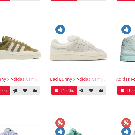
ny x Adidas Campus Wild Moss
Bad Bunny x Adidas Campus Light
Adidas F
90р.
14990р.
1199