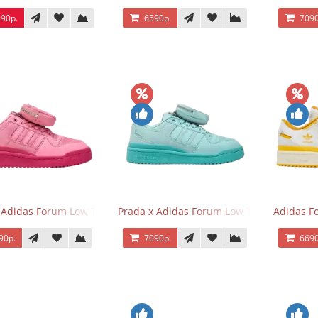
90р.
6590р.
7090
 Adidas Forum Low Triple Pink
Prada x Adidas Forum Low Triple Mint
Adidas F
90р.
7090р.
6690