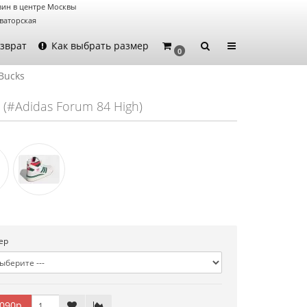
зин в центре Москвы
ваторская
зврат
Как выбрать размер
0
Bucks
(#Adidas Forum 84 High)
ер
090р.