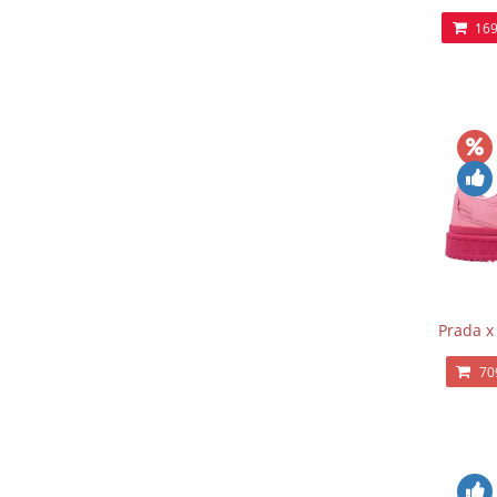
169
Prada x
70