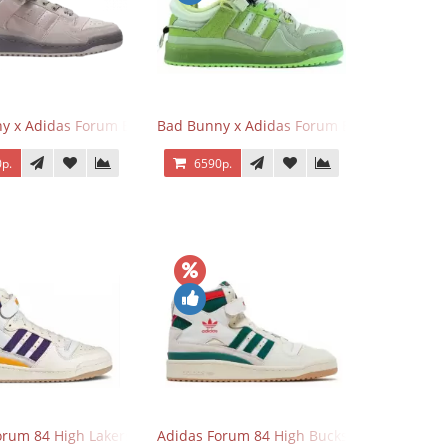
nt Blue
y x Adidas Forum Buckle Low Gray
Bad Bunny x Adidas Forum Buckle Low Fluo
р.
6590р.
orum 84 High Lakers
Adidas Forum 84 High Bucks