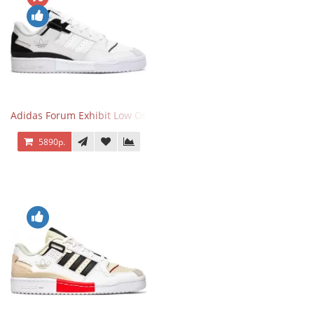
Adidas Forum Exhibit Low Off White Black
5890р.