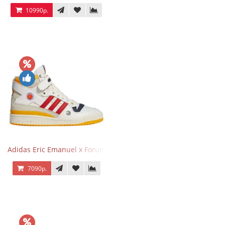
10990р.
Adidas Eric Emanuel x Forum 84 High Mcdonald’s
7090р.