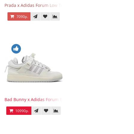
Prada x Adidas Forum Low Triple White
7090р.
Bad Bunny x Adidas Forum Buckle Low Last
10990р.