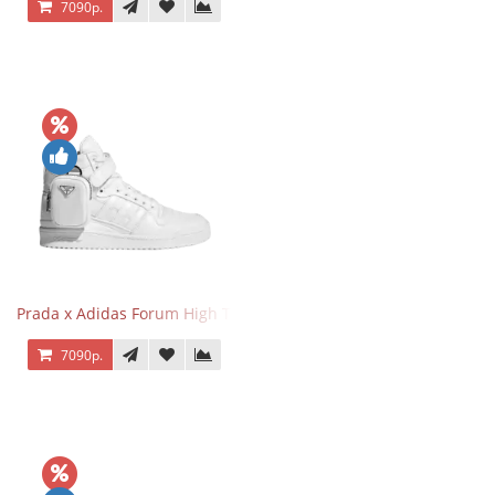
7090р.
Prada x Adidas Forum High Triple White
7090р.