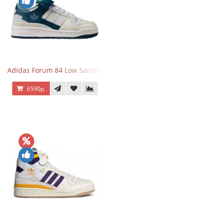
Adidas Forum 84 Low Sanxingdui
6590р.